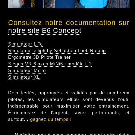
Consultez notre documentation sur
notre site E6 Concept
Simulateur LiTe
Simulateur ellip6 by Sébastien Loeb Racing
Ergomètre 3D Pilote Trainer
Sièges VR 6 axes MiNi6 : modèle U1
Simulateur MoTo
Simulateur XL
Déjà testés, approuvés et validés par de nombreux
pilotes, les simulateurs ellip6 sont devenus l’outil
indispensable pour maximiser votre entrainement.
Économisez de l’argent, soyez performants, et
surtout…
gagnez du temps
!
— N’hésitez pas à
nous contacter
, avant votre visite